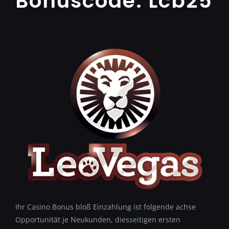
Bonuscode: Lcb25
Ihr Casino Bonus bloß Einzahlung ist folgende achse
Opportunität je Neukunden, diesseitigen ersten