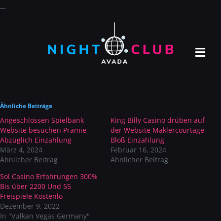
Zum
...
Inhalt
springen
Tog
Navi
Home
Ähnliche Beiträge
Angeschlossen Spielbank
King Billy Casino drüben auf
Website besuchen Prämie
der Website Maklercourtage
Abzüglich Einzahlung
Bloß Einzahlung
März 4, 2024
Februar 16, 2024
Ähnlicher Beitrag
Ähnlicher Beitrag
Sol Casino Erfahrungen 300%
Bis über 2200 Und 55
Freispiele Kostenlo
Dezember 9, 2022
In "Vulkan Vegas Germany"