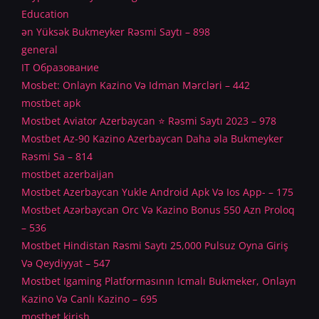
Education
ən Yüksək Bukmeyker Rəsmi Saytı – 898
general
IT Образование
Mosbet: Onlayn Kazino Və Idman Mərcləri – 442
mostbet apk
Mostbet Aviator Azerbaycan ⭐️ Rəsmi Saytı 2023 – 978
Mostbet Az-90 Kazino Azerbaycan Daha əla Bukmeyker
Rəsmi Sa – 814
mostbet azerbaijan
Mostbet Azerbaycan Yukle Android Apk Və Ios App- – 175
Mostbet Azərbaycan Orc Və Kazino Bonus 550 Azn Proloq
– 536
Mostbet Hindistan Rəsmi Saytı 25,000 Pulsuz Oyna Giriş
Və Qeydiyyat – 547
Mostbet Igaming Platformasının Icmalı Bukmeker, Onlayn
Kazino Və Canlı Kazino – 695
mostbet kirish