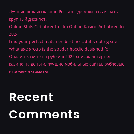
Лучшие онлайн казино России: Где можно выиграть
крупный джекпот?
Online Slots Gebührenfrei Im Online Kasino Aufführen In
2024
Find your perfect match on best hot adults dating site
What age group is the sp5der hoodie designed for
Онлайн казино на рубли в 2024 список интернет
казино на деньги, лучшие мобильные сайты, рублевые
игровые автоматы
Recent
Comments