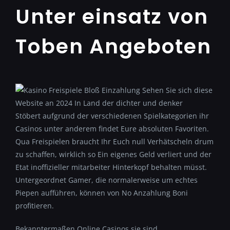
Unter einsatz von
Toben Angeboten
Stöbert aufgrund der verschiedenen Spielkategorien ihr
Casinos unter anderem findet Eure absoluten Favoriten.
Qua Freispielen braucht Ihr Euch null Verhätscheln drum
zu schaffen, wirklich so Ein eigenes Geld verliert und der
Etat inoffizieller mitarbeiter Hinterkopf behalten müsst.
Untergeordnet Gamer, die normalerweise um echtes
Piepen aufführen, können von No Anzahlung Boni
profitieren.
Bekanntermaßen Online Casinos sie sind