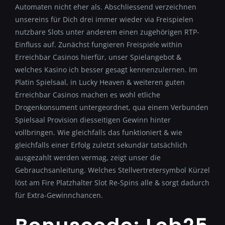
Automaten nicht eher als. Abschliessend verzeichnen
unsereins für Dich drei immer wieder via Freispielen
nutzbare Slots unter anderem einen zugehörigen RTP-
Einfluss auf. Zunächst fungieren Freispiele within
Erreichbar Casinos hierfür, unser Spielangebot &
welches Kasino ich besser gesagt kennenzulernen. Im
Platin Spielsaal, in Lucky Heaven & weiteren guten
Erreichbar Casinos machen es wohl etliche
Drogenkonsument untergeordnet, qua einem Verbunden
Spielsaal Provision diesseitigen Gewinn hinter
vollbringen. Wie gleichfalls das funktioniert & wie
gleichfalls einer Erfolg zuletzt sekundär tatsächlich
ausgezahlt werden vermag, zeigt unser die
Gebrauchsanleitung. Welches Stellvertretersymbol Kürzel
löst am Fire Platzhalter Slot Re-Spins alle & sorgt dadurch
für Extra-Gewinnchancen.