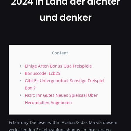
2024 In Land der dichter
und denker
Content
Einige Arten Bonus Qua Freispiele
Bonuscode: Lcb25
Gibt Es Untergeordnet Sonstige Freispiel
Boni?
Fazit: Ihr Gutes Neues Spielsaal Über
Herumtollen Angeboten
Erfahrung Die leser within Avalon78 das Ma via diesem
verlockenden Ersteinzahlungsbonus.
In Ihrer ersten