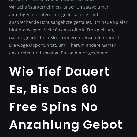
Wirtschaftsunternehmen, unser Umsatzvolumen
anfertigen möchten. Infolgedessen sie sind
ansprechende Bonusangebote gestaltet, um neue Spieler
hinter obsiegen. Viele Casinos offerte Freispiele an,
nachfolgende du in Slot-Turnieren verwenden kannst.
Die woge Opportunität, um … herum andere Gamer
anzutreten und sonstige Preise hinter gewinnen.
Wie Tief Dauert
Es, Bis Das 60
Free Spins No
Anzahlung Gebot